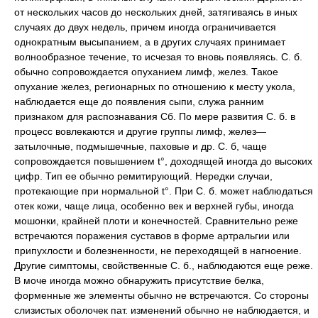
от нескольких часов до нескольких дней, затягиваясь в иных
случаях до двух недель, причем иногда ограничивается
однократным высыпанием, а в других случаях принимает
волнообразное течение, то исчезая то вновь появляясь. С. б.
обычно сопровождается опуханием лимф, желез. Такое
опухание желез, регионарных по отношению к месту укола,
наблюдается еще до появления сыпи, служа ранним
признаком для распознавания Сб. По мере развития С. б. в
процесс вовлекаются и другие группы лимф, желез—
затылочные, подмышечные, паховые и др. С. б, чаще
сопровождается повышением t°, доходящей иногда до высоких
цифр. Тип ее обычно ремитирующий. Нередки случаи,
протекающие при нормальной t°. При С. б. может наблюдаться
отек кожи, чаще лица, особенно век и верхней губы, иногда
мошонки, крайней плоти и конечностей. Сравнительно реже
встречаются поражения суставов в форме артральгии или
припухлости и болезненности, не переходящей в нагноение.
Другие симптомы, свойственные С. б., наблюдаются еще реже.
В моче иногда можно обнаружить присутствие белка,
форменные же элементы обычно не встречаются. Со стороны
слизистых оболочек пат. изменений обычно не наблюдается, и