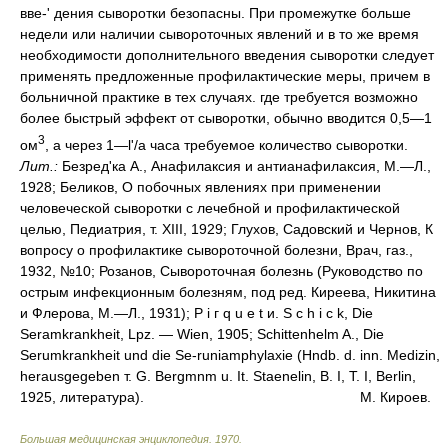
вве-' дения сыворотки безопасны. При промежутке больше
недели или наличии сывороточных явлений и в то же время
необходимости дополнительного введения сыворотки следует
применять предложенные профилактические меры, причем в
больничной практике в тех случаях. где требуется возможно
более быстрый эффект от сыворотки, обычно вводится 0,5—1
3
ом
, а через 1—l'/a часа требуемое количество сыворотки.
Лит.:
Безред'ка А., Анафилаксия и антианафилаксия, М.—Л.,
1928; Беликов, О побочных явлениях при применении
человеческой сыворотки с лечебной и профилактической
целью, Педиатрия, т. XIII, 1929; Глухов, Садовский и Чернов, К
вопросу о профилактике сывороточной болезни, Врач, газ.,
1932, №10; Розанов, Сывороточная болезнь (Руководство по
острым инфекционным болезням, под ред. Киреева, Никитина
и Флерова, М.—Л., 1931); Р i г q u e t и. S с h i с k, Die
Seramkrankheit, Lpz. — Wien, 1905; Schittenhelm A., Die
Serumkrankheit und die Se-runiamphylaxie (Hndb. d. inn. Medizin,
herausgegeben т. G. Bergmnm u. It. Staenelin, B. I, T. I, Berlin,
1925, литература).
М. Кироев.
Большая медицинская энциклопедия
.
1970
.