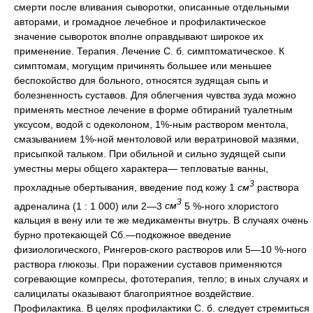
смерти после вливания сыворотки, описанные отдельными
авторами, и громадное лечебное и профилактическое
значение сывороток вполне оправдывают широкое их
применение. Терапия. Лечение С. б. симптоматическое. К
симптомам, могущим причинять большее или меньшее
беспокойство для больного, относятся зудящая сыпь и
болезненность суставов. Для облегчения чувства зуда можно
применять местное лечение в форме обтираний туалетным
уксусом, водой с одеколоном, 1%-ным раствором ментола,
смазыванием 1%-ной ментоловой или вератриновой мазями,
присыпкой тальком. При обильной и сильно зудящей сыпи
уместны меры общего характера— тепловатые ванны,
3
прохладные обертывания, введение под кожу 1
см
раствора
3
адреналина (1 : 1 000) или 2—3
см
5 %-ного хлористого
кальция в вену или те же медикаменты внутрь. В случаях очень
бурно протекающей Сб.—подкожное введение
физиологического, Рингеров-ского растворов или 5—10 %-ного
раствора глюкозы. При поражении суставов применяются
согревающие компресы, фототерапия, тепло; в иных случаях и
салицилаты оказывают благоприятное воздействие.
Профилактика. В целях профилактики С. б. следует стремиться