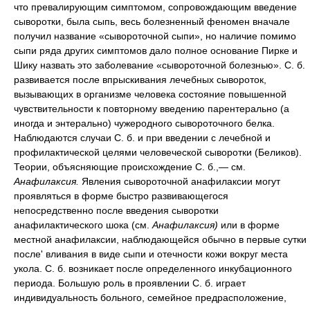
что превалирующим симптомом, сопровождающим введение
сыворотки, была сыпь, весь болезненный феномен вначале
получил название «сывороточной сыпи», но наличие помимо
сыпи ряда других симптомов дало полное основание Пирке и
Шику назвать это заболевание «сывороточной болезнью». С. б.
развивается после впрыскивания лечебных сывороток,
вызывающих в организме человека состояние повышенной
чувствительности к повторному введению парентерально (а
иногда и энтерально) чужеродного сывороточного белка.
Наблюдаются случаи С. б. и при введении с лечебной и
профилактической целями человеческой сыворотки (Беликов).
Теории, объясняющие происхождение С. б.,— см.
Анафилаксия.
Явления сывороточной анафилаксии могут
проявляться в форме быстро развивающегося
непосредственно после введения сыворотки
анафилактического шока (см.
Анафилаксия)
или в форме
местной анафилаксии, наблюдающейся обычно в первые сутки
после' вливания в виде сыпи и отечности кожи вокруг места
укола. С. б. возникает после определенного инкубационного
периода. Большую роль в проявлении С. б. играет
индивидуальность больного, семейное предрасположение,