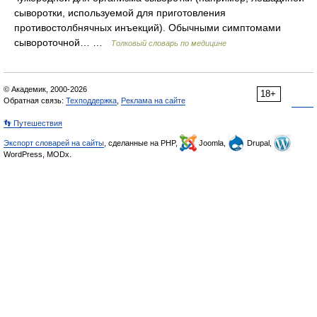
сыворотки, используемой для приготовления
противостолбнячных инъекций). Обычными симптомами
сывороточной… …
Толковый словарь по медицине
© Академик, 2000-2026
18+
Обратная связь:
Техподдержка
,
Реклама на сайте
👣 Путешествия
Экспорт словарей на сайты
, сделанные на PHP,
Joomla,
Drupal,
WordPress, MODx.