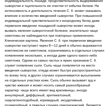
индивидуальность лошади, продолжительность выдерживания
сыворотки и тщательность ее очистки от избытка белков. На
интенсивность и длительность течения С. б. может оказывать
влияние и количество введенией сыворотки. При повышенной
индивидуальной чувствительности к инородному белку даже
первичное введение лошадиной сыворотки может иногда
вызвать явления сывороточной болезни; значительно чаще
симптомы ее наблюдаются при повторных применениях.
Клиническая картина. Явления С. б. при первичном введении
сыворотки наступают через 8—12 дней и обычно выражаются
комплексом ее симптомов, ограничиваясь в отдельных случаях
появлением нескольких, а иногда даже одного какого-либо
симптома. Одним из самых частых и ярких признаков С. б.
служит появление сыпи. Сыпь чаще появляется на место
введения сыворотки, откуда может быстро распространяться
по всему телу, в других случаях ограничивается высыпанием
на отдельных участках кожи. Сыпь обычно вызывает зуд и
чувство жжения и может носить самый разнообразный
характер: чаще всего имеет вид крапивницы, иногда
аннулярный, диффузный, эритематозный,
скарлатиноподобный, коревидный, эксудативный,
полиморфный, в тяжелых случаях геморагический. Держится