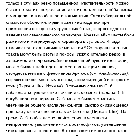
только в случаях резко повышенной чувствительности можно
бывает отметить покраснение и отечность мягкого нёба, языка
и миндалин и в особенности конъюнктив. Отек субхордальной
слизистой оболочки, к-рый может наблюдаться при
применении сыворотки у крупозных б-ных, сопровождается
явлениями стенотического характера. Чрезвычайно часты боли
разлитого и мигрирующего характера в суставах. Иногда
отмечаются также типичные миальгии.* Со стороны жел.-киш.
тракта могут быть рвоты и поносы. Исключительно редко, в
зависимости от чрезвычайно повышенной чувствительности,
можно бывает наблюдать на месте инъекции явления,
отождествляемые с феноменом Ар-тюса (см.
Анафилаксия),
выражающиеся местным отеком, инфильтрацией и некрозом
кожи (Пирке и Шик, Иохман). В тяжелых случаях С. б.
наблюдается увеличение печени и селезенки (Балабан). В
инкубационном периоде С. б. можно бывает отметить
увеличение общего числа лейкоцитов, быстро снижающееся
при наступлении явлений самой болезни (Пирке и Шик). Во
время С. б. наблюдается лейкопения, в частности
нейтропения, увеличение числа эозинофилов, уменьшение
числа кровяных пластинок. В то же время имеетместо также