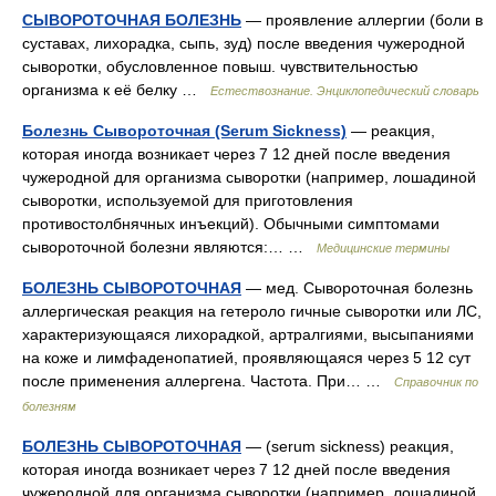
СЫВОРОТОЧНАЯ БОЛЕЗНЬ
— проявление аллергии (боли в
суставах, лихорадка, сыпь, зуд) после введения чужеродной
сыворотки, обусловленное повыш. чувствительностью
организма к её белку …
Естествознание. Энциклопедический словарь
Болезнь Сывороточная (Serum Sickness)
— реакция,
которая иногда возникает через 7 12 дней после введения
чужеродной для организма сыворотки (например, лошадиной
сыворотки, используемой для приготовления
противостолбнячных инъекций). Обычными симптомами
сывороточной болезни являются:… …
Медицинские термины
БОЛЕЗНЬ СЫВОРОТОЧНАЯ
— мед. Сывороточная болезнь
аллергическая реакция на гетероло гичные сыворотки или ЛС,
характеризующаяся лихорадкой, артралгиями, высыпаниями
на коже и лимфаденопатией, проявляющаяся через 5 12 сут
после применения аллергена. Частота. При… …
Справочник по
болезням
БОЛЕЗНЬ СЫВОРОТОЧНАЯ
— (serum sickness) реакция,
которая иногда возникает через 7 12 дней после введения
чужеродной для организма сыворотки (например, лошадиной