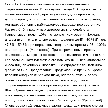
Скар-
17S
латина исключается отсутствием ангины и
скарлатинного языка. В тех случаях, когда С. б. проявляется
только повышением t°, при отсутствии других признаков,
диагноз приходится ставить путем исключения всех причин,
могущих объяснить наблюдаемое лихорадочное состояние.
Частота С. б. у различных авторов сильно колеблется.
Наименьшее число—10%— отмечают Кричевский, Иохман,
цифры других значительно выше и доходят до45—50 % (Пико),
47,5%—59,6% при первичном введении сыворотки и 96—100%
при повторных (Молчанова). При современном широком
применении сывороток естественно повысилась и частота С. б.
Без большой натяжки можно сказать, что лишь незначительное
число лиц, леченных сывороткой, не страдает в той или иной
форме от С. б. Предсказание. Предсказание njfti С. б., кроме
явлений анафилактического шока, благоприятно, и болезнь
обычно не вызывает опасения за свой исход, хотя и
сопровождается иногда «угрожающим коляпсом» (Пирке и
Шик). Однако не следует преувеличивать возможности его
появления, т. к. человеческий организм гговидимому не
принадлежит к числу легко сенсибилизируемых (Кричевский).
Очень редко наблюдаемые явления шока, единичные случаи