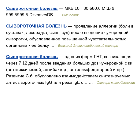
Сывороточная болезнь
— МКБ 10 T80.680.6 МКБ 9
999.5999.5 DiseasesDB …
Википедия
СЫВОРОТОЧНАЯ БОЛЕЗНЬ
— проявление аллергии (боли в
суставах, лихорадка, сыпь, зуд) после введения чужеродной
сыворотки, обусловленное повышенной чувствительностью
организма к ее белку …
Большой Энциклопедический словарь
Сывороточная болезнь
— одна из форм ГНТ, возникающая
через 7 12 дней после введения больших доз чужеродной с ки
(антитоксической, антибактер., антилимфоцитарной и др.).
Развитие С.б. обусловлено взаимодействием синтезируемых
антисывороточных IgG или реже IgE с… …
Словарь микробиологии