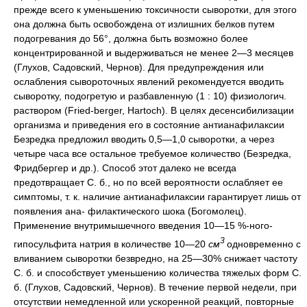
прежде всего к уменьшению токсичности сыворотки, для этого
она должна быть освобождена от излишних белков путем
подогревания до 56°, должна быть возможно более
концентрированной и выдерживаться не менее 2—3 месяцев
(Глухов, Садовский, Чернов). Для предупреждения или
ослабления сывороточных явлений рекомендуется вводить
сыворотку, подогретую и разбавленную (1 : 10) физиологич.
раствором (Fried-berger, Hartoch). В целях десенсибилизации
организма и приведения его в состояние антианафилаксии
Безредка предложил вводить 0,5—1,0 сыворотки, а через
четыре часа все остальное требуемое количество (Безредка,
Фридбергер и др.). Способ этот далеко не всегда
предотвращает С. б., но по всей вероятности ослабляет ее
симптомы, т. к. наличие антианафилаксии гарантирует лишь от
появления ана- филактического шока (Богомолец).
Применение внутримышечного введения 10—15 %-ного-
3
гипосульфита натрия в количестве 10—20
см
одновременно с
вливанием сыворотки безвредно, на 25—30% снижает частоту
С. б. и способствует уменьшению количества тяжелых форм С.
б. (Глухов, Садовский, Чернов). В течение первой недели, при
отсутствии немедленной или ускоренной реакций, повторные