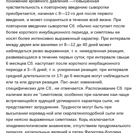
понижение кровяного давления.—Повышенная
чувствительность к повторному введению сыворотки
приобретается, начиная с 8—12-го дня после первого
введения, и может сохраняться в течение всей жизни. При
повторном введении сыворотки Сб. обычно наступает после
более короткого инкубационного периода, и симптомы ее
носят более интенсивно выраженный характер. При интервале
между двумя вли ваниями от 8—12 до 40 дней может
наблюдаться резко выраженная, т. н. немедленная реакция,
развивающаяся в течение первых суток; при интервале свыше
6 месяцев Сб. наступает после короткого инкубационного
периода
в
3—5 дней, т. н. ускоренная реакция; при интервале
средней длительности от 17г до 6 месяцев могут наблюдаться
или та или другая реакция. Пат.-анат. изменений,
специфических для
Сб.,
не отмечается. Распознавание Сб. при
наличии всех ее "симптомов, особенно при наличии наи-чаще
встречающейся зудящей уртикарного характера сыпи, не
представляет затруднения. Трудности могут быть при
высыпании коревид-ной или скарлатиноподобной сыпи или
при неясно выраженных симптомах. Корь исключается
эпидемиологическим анамнезом, отсутствием продромального
периода, катаральных явлений и пятен Филатова-Коплика.